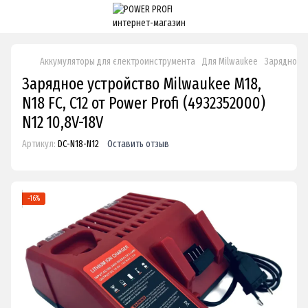
Аккумуляторы для єлектроинструмента
Для Milwaukee
Зарядное ус
Зарядное устройство Milwaukee M18,
N18 FC, C12 от Power Profi (4932352000)
N12 10,8V-18V
Артикул:
DC-N18-N12
Оставить отзыв
−16%