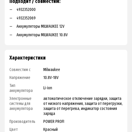
Подходит / совместим:
4932352000
4932352069
Аккумуляторы MILWAUKEE 12V
Аккумуляторы MILWAUKEE 10.8V
Характеристики
Совместим с
Milwaukee
Напряжение
10.8V-18V
Тип
Li-ion
аккумулятора
Электронные
автоматическое отключение зарядки
,
защита
системы для
от низкого напряжения
,
защита от перегрузки
,
аккумулятора
защита от перегрева
,
индикатор состояния
заряда
Производитель
POWER PROFI
Цвет
Красный