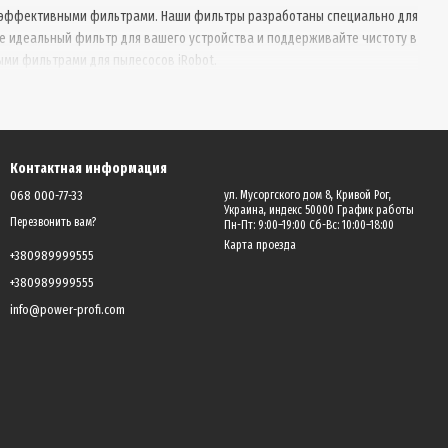
коэффективными фильтрами. Наши фильтры разработаны специально для
 идеальный фильтр для вашего устройства и поддерживайте чистоту в
ми фильтрами для пылесосов iRobot.
Контактная информация
068 000-77-33
ул. Мусоргского дом 8, Кривой Рог,
Украина, индекс 50000 График работы
Перезвонить вам?
Пн-Пт: 9:00–19:00 Сб-Вс: 10:00–18:00
Карта проезда
+380989999555
+380989999555
info@power-profi.com