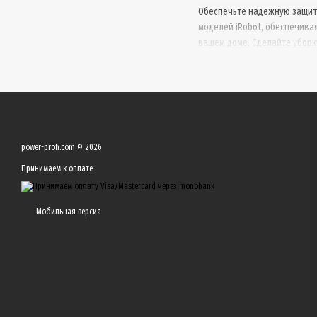
Обеспечьте надежную защит
моделей iRobot, обеспечива
вашем доме. Сделайте уборк
power-profi.com © 2026
Принимаем к оплате
Мобильная версия