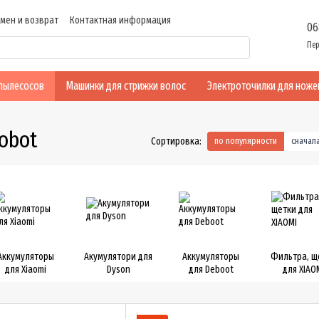
мен и возврат
Контактная информация
06
ие
Отзывы о магазине
Оферта
Пер
-пылесосов
Машинки для стрижки волос
Электроточилки для ноже
obot
Сортировка:
по популярности
сначал
Аккумуляторы
Акумулятори для
Аккумуляторы
Фильтра, щ
для Xiaomi
Dyson
для Deboot
для XIAO