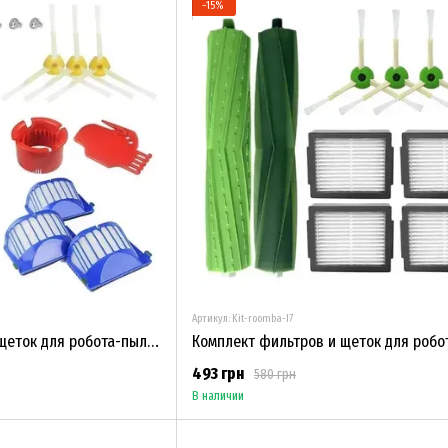
−15%
Артикул: Kit-roomba-I7
Комплект фильтров и щеток для робота-пылесоса iRobot Roomba 600, серия 610, 620, 625, 630, 650, 660 BEST
493 грн
580 грн
В наличии