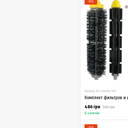
−13%
Артикул: Kit-roomba-600
486 грн
560 грн
В наличии
−10%