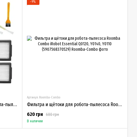
−9%
Артикул: Roomba-Combo
Комплект фильтров и щеток для робота-пылесоса iRobot Roomba Е5/Е6/i3/i7/i7+ (FT12) BEST
Фильтра и щётоки для робота-пылесоса Roomba Combo iRobot Essential Q0120, Y0140, Y0110 (5907568370529)
620 грн
680 грн
В наличии