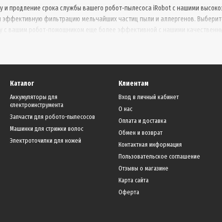
у и продление срока службы вашего робот-пылесоса iRobot с нашими высо
я эффективную фильтрацию мельчайших частиц пыли и аллергенов. Выберите
у с вашим робот-помощником еще более эффективной с нашими качественны
Каталог
Клиентам
Аккумуляторы для
Вход в личный кабинет
єлектроинструмента
О нас
Запчасти для робото-пылесосов
Оплата и доставка
Машинки для стрижки волос
Обмен и возврат
Электроточилки для ножей
Контактная информация
Пользовательское соглашение
Отзывы о магазине
Карта сайта
Оферта