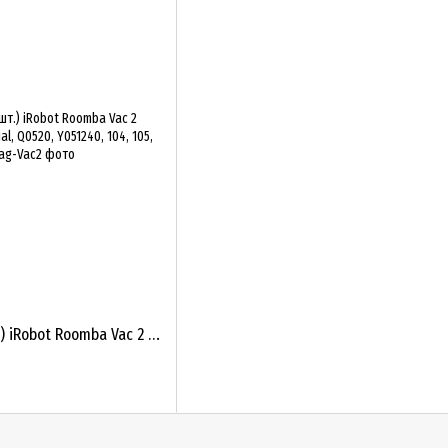
Мешки для пыли (5 шт.) iRobot Roomba Vac 2 Essential, Combo 2 Essential, Q0520, Y051240, 104, 105, Plus 405...