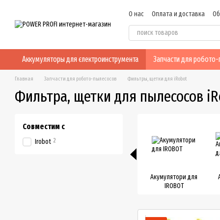
Перейти к основному контенту
О нас
Оплата и доставка
Об
Пользовательское соглашен
Аккумуляторы для єлектроинструмента
Запчасти для робото
Главная
Запчасти для робото-пылесосов
Фильтры, щетки для iRobot
Фильтра, щетки для пылесосов iR
Совместим с
2
Irobot
Акумулятори для
IROBOT