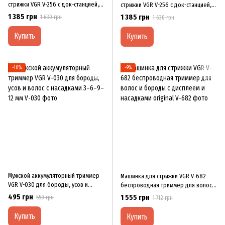
стрижки VGR V-256 с док-станцией,
стрижки VGR V-256 с док-станцией, 8
8 насадками и LED-дисплеем
насадками и LED-дисплеем
1 385 грн
1 385 грн
1 630 грн
1 630 грн
Купить
Купить
−10%
−9%
Мужской аккумуляторный триммер
Машинка для стрижки VGR V-682
VGR V-030 для бороды, усов и
беспроводная триммер для волос и
волос с насадками 3–6–9–12 мм
бороды с дисплеем и насадками
495 грн
1 555 грн
550 грн
1 712 грн
original
Купить
Купить