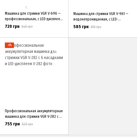
1
Машинка для стрижки VGR V-696 —
Машинка для стрижки VGR V-961 —
профессиональная, с LED-дисплеем,
водонепроницаемая, с LED-
аккумуляторная, 5 насадок, база и
дисплеем, 4 насадки, USB зарядка,
720 грн
585 грн
840 грн
650 грн
масло в ко
прозрачный корпус
−8%
Профессиональная аккумуляторная
машинка для стрижки VGR V-282 с 6
насадками и LED-дисплеем
755 грн
820 грн