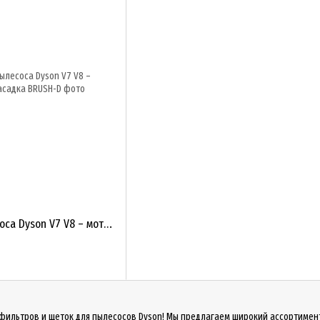
Турбощетка для пылесоса Dyson V7 V8 – моторизованная насадка
фильтров и щеток для пылесосов Dyson! Мы предлагаем широкий ассортимен