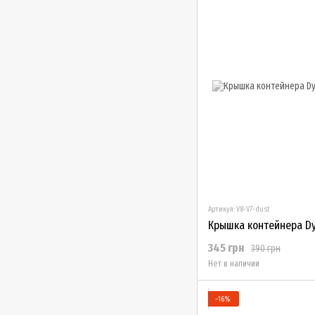
Артикул: V8-V7-dust
Крышка контейнера Dy
345 грн
390 грн
Нет в наличии
−16%