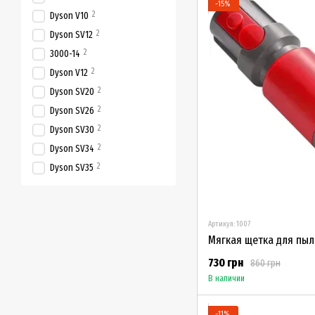
−15%
2
Dyson V10
2
Dyson SV12
2
3000-14
2
Dyson V12
2
Dyson SV20
2
Dyson SV26
2
Dyson SV30
2
Dyson SV34
2
Dyson SV35
Артикул: 1007
730 грн
860 грн
В наличии
−11%