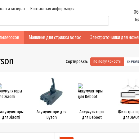
мен и возврат
Контактная информация
06
ие
Отзывы о магазине
Оферта
Пер
-пылесосов
Машинки для стрижки волос
Электроточилки для ноже
yson
Сортировка:
по популярности
сначал
Аккумуляторы
Акумулятори для
Аккумуляторы
Фильтра, щ
для Xiaomi
Dyson
для Deboot
для XIAO