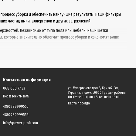
 процесс уборки и обеспечить наилучшие результаты. Наши фильтры
их частиц пыли, аллергенов и других загрязнений.
ерхностей. Независимо от типа пола или мебели, наши щетки
, которые значительно облегчат процесс уборки и сэкономят ваше
 ваши потребности в чистоте и гигиене.
Контактная информация
068 000-77-33
ул. Мусоргского дом 8, Кривой Рог,
Украина, индекс 50000 График работы
Перезвонить вам?
Пн-Пт: 9:00–19:00 Сб-Вс: 10:00–18:00
Карта проезда
+380989999555
+380989999555
info@power-profi.com