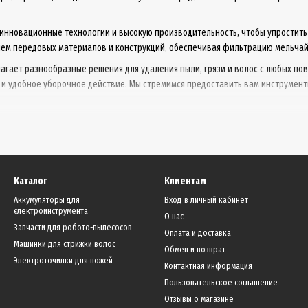
инновационные технологии и высокую производительность, чтобы упростить
ем передовых материалов и конструкций, обеспечивая фильтрацию мельчайш
агает разнообразные решения для удаления пыли, грязи и волос с любых пов
 удобное уборочное действие. Мы стремимся предоставить вам инструменты
х продуктов и тщательно тестируем каждый из них, чтобы удовлетворить все
Каталог
Клиентам
Аккумуляторы для
Вход в личный кабинет
єлектроинструмента
О нас
Запчасти для робото-пылесосов
Оплата и доставка
Машинки для стрижки волос
Обмен и возврат
Электроточилки для ножей
Контактная информация
Пользовательское соглашение
Отзывы о магазине