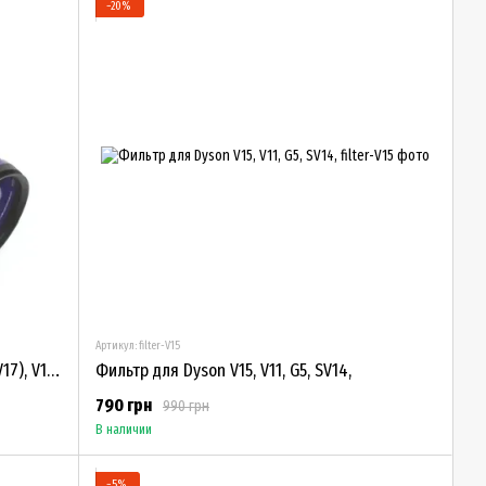
−20%
Артикул: filter-V15
Фильтр для Dyson V11 (SV14 / SV15 / SV17), V15, 970013-02
Фильтр для Dyson V15, V11, G5, SV14,
790 грн
990 грн
В наличии
−5%