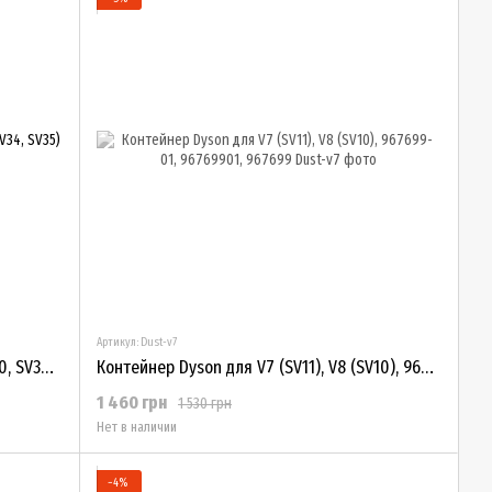
Артикул: Dust-v7
Фильтр для Dyson V12 (SV20, SV26, SV30, SV34, SV35)
Контейнер Dyson для V7 (SV11), V8 (SV10), 967699-01, 96769901, 967699
1 460 грн
1 530 грн
Нет в наличии
−4%