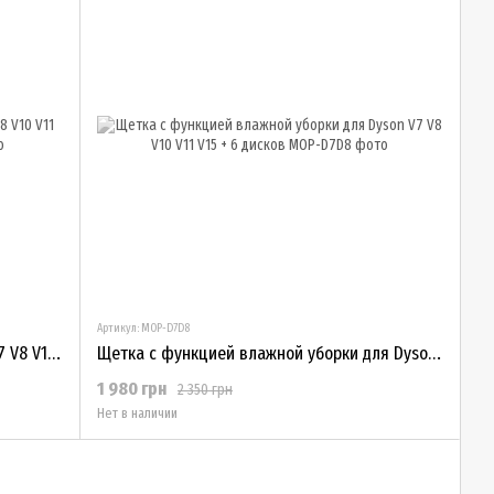
Артикул: MOP-D7D8
Насадка-щетка для пылесоса Dyson V7 V8 V10 V11 V15, и 6 насадок серая
Щетка с функцией влажной уборки для Dyson V7 V8 V10 V11 V15 + 6 дисков
1 980 грн
2 350 грн
Нет в наличии