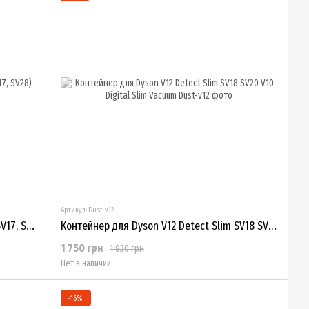
Артикул: Dust-v12
Контейнер для Dyson V11 (SV14, SV15, SV17, SV28) 970050-01
Контейнер для Dyson V12 Detect Slim SV18 SV20 V10 Digital Slim Vacuum
1 750 грн
1 830 грн
Нет в наличии
−16%