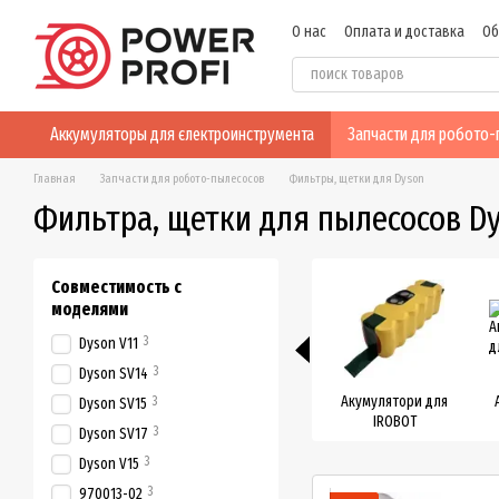
Перейти к основному контенту
О нас
Оплата и доставка
Об
Пользовательское соглашен
Аккумуляторы для єлектроинструмента
Запчасти для робото
Главная
Запчасти для робото-пылесосов
Фильтры, щетки для Dyson
Фильтра, щетки для пылесосов D
Совместимость с
моделями
3
Dyson V11
3
Dyson SV14
Акумулятори для
3
Dyson SV15
IROBOT
3
Dyson SV17
3
Dyson V15
3
970013-02