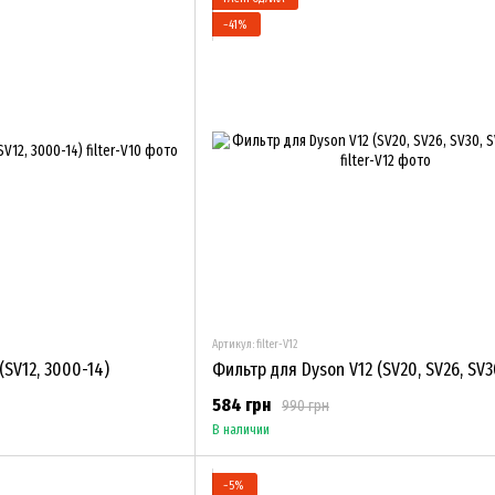
−41%
Артикул: filter-V12
(SV12, 3000-14)
584 грн
990 грн
В наличии
−5%