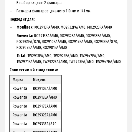
В набор входит: 2 фильтра
Размеры фильтров: диаметр 110 мм и 141 мм
Подходит для:
Moulinex:
MO2913PA/AM0, MO2932PA/AM0, MO2923PA/AM0
Rowenta:
RO2913EA/AM0, RO2932EA/AM0, RO2933EA/AM0,
RO2981EA/870, RO2910EA/AM0, RO2917EA/AM0, RO2933EA/870,
RO2957EA/AM0, RO2981EA/AM0
Tefal:
TW2913EA/AM0, TW2925EA/AM0, TW2947EA/AM0,
TW2971EA/AM0, TW2922EA/AM0, TW2943EA/AM0, TW2947HA/AM0
Совместимый с моделями:
Марка
Модель
Rowenta
RO2910EA/AM0
Rowenta
RO2913EA/AM0
Rowenta
RO2917EA/AM0
Rowenta
RO2932EA/AM0
Rowenta
RO2933EA/870