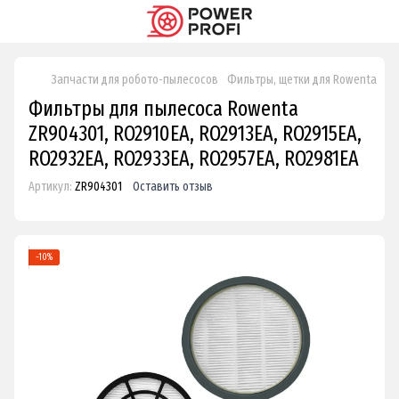
Запчасти для робото-пылесосов
Фильтры, щетки для Rowenta
Фи
Фильтры для пылесоса Rowenta
ZR904301, RO2910EA, RO2913EA, RO2915EA,
RO2932EA, RO2933EA, RO2957EA, RO2981EA
Артикул:
ZR904301
Оставить отзыв
−10%