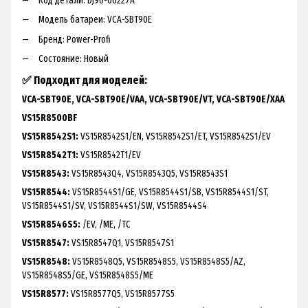
Код детали: DJ96-00227A
Модель батареи: VCA-SBT90E
Бренд: Power-Profi
Состояние: Новый
✅ Подходит для моделей:
VCA-SBT90E, VCA-SBT90E/VAA, VCA-SBT90E/VT, VCA-SBT90E/XAA
VS15R8500BF
VS15R8542S1:
VS15R8542S1/EN, VS15R8542S1/ET, VS15R8542S1/EV
VS15R8542T1:
VS15R8542T1/EV
VS15R8543:
VS15R8543Q4, VS15R8543Q5, VS15R8543S1
VS15R8544:
VS15R8544S1/GE, VS15R8544S1/SB, VS15R8544S1/ST,
VS15R8544S1/SV, VS15R8544S1/SW, VS15R8544S4
VS15R8546S5:
/EV, /ME, /TC
VS15R8547:
VS15R8547Q1, VS15R8547S1
VS15R8548:
VS15R8548Q5, VS15R8548S5, VS15R8548S5/AZ,
VS15R8548S5/GE, VS15R8548S5/ME
VS15R8577:
VS15R8577Q5, VS15R8577S5