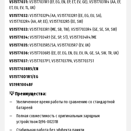
VS15T7031:
VS15T7031R1 (EF, EG, EN, EP, ET, EV, GE), VS15T7031R4 (AA, EF,
ET, EU, EV, TL, UK)
VS15T7032:
VS15T7032P4/AA, VS15T7032R1 (EE, EG, EU, SA),
VS15T7032R4 (AA, AP, EE), VS15T7032R5 (EE, SW)
VS15T7033:
VS15T7033R1 (ME, SB, TW), VS15T7033R4 (GE, SE, SH, SW)
VS15T7034:
VS15T7034R1 (SE, SP, ST), VS15T7034R4/ME
VS15T7035:
VS15T7035R5/SA, VS15T7035R7 (EV, UK)
VS15T7036:
VS15T7036R5 (EE, EF, EG, EN, EU, EV, FA, GE, SA, SW, TR, UK)
VS15T7037:
VS15T7037P1, VS15T7037PA, VS15T7037S1
VS15T7038R5/EN
VS15T70D1R1/EG
VS19R1004BF
💡 Преимущества:
Увеличенное время работы по сравнению со стандартной
батареей
Полная совместимость с оригинальным зарядным
устройством DJ96-00231B
Стабильная работа без эффекта памяти