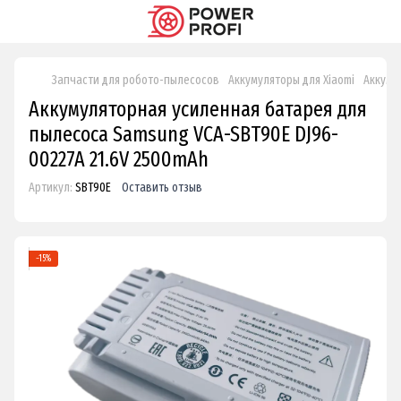
Запчасти для робото-пылесосов
Аккумуляторы для Xiaomi
Аккуму
Аккумуляторная усиленная батарея для
пылесоса Samsung VCA-SBT90E DJ96-
00227A 21.6V 2500mAh
Артикул:
SBT90E
Оставить отзыв
−15%