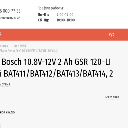
График работы:
8 000-77-33
Пн-Пт:
9:00–19:00
езвонить вам?
Сб-Нд:
10:00–18:00
й
Рус
умента
Для BOSH
A от Power Profi BAT411/BAT412/BAT413/BAT414, 2
Bosch 10.8V-12V 2 Ah GSR 120-LI
i BAT411/BAT412/BAT413/BAT414, 2
ь отзыв
В желания
ной скидки