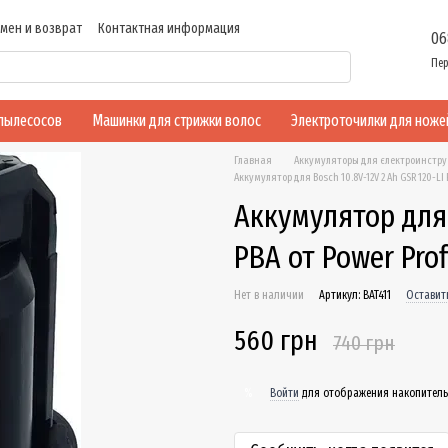
мен и возврат
Контактная информация
06
ие
Отзывы о магазине
Оферта
Пер
-пылесосов
Машинки для стрижки волос
Электроточилки для ноже
Главная
Аккумуляторы для єлектроинстр
Аккумулятор для Bosch 10.8V-12V 2 Ah GSR 120-LI PB
Аккумулятор для 
PBA от Power Prof
Нет в наличии
Артикул: BAT411
Оставит
560 грн
740 грн
Войти
для отображения накопитель
%