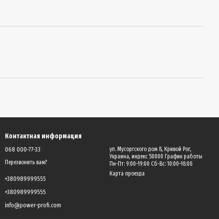
Контактная информация
068 000-77-33
ул. Мусоргского дом 8, Кривой Рог,
Украина, индекс 50000 График работы
Перезвонить вам?
Пн-Пт: 9:00–19:00 Сб-Вс: 10:00–18:00
Карта проезда
+380989999555
+380989999555
info@power-profi.com