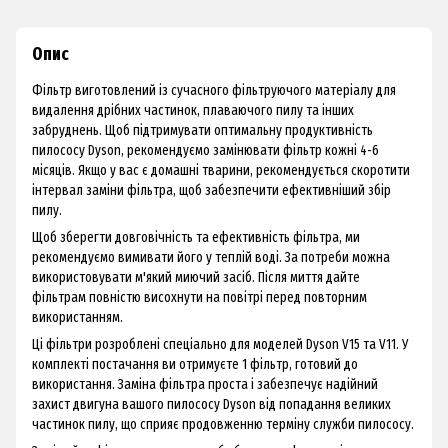
Опис
Фільтр виготовлений із сучасного фільтруючого матеріалу для
видалення дрібних частинок, плаваючого пилу та інших
забруднень. Щоб підтримувати оптимальну продуктивність
пилососу Dyson, рекомендуємо замінювати фільтр кожні 4-6
місяців. Якщо у вас є домашні тварини, рекомендується скоротити
інтервал заміни фільтра, щоб забезпечити ефективніший збір
пилу.
Щоб зберегти довговічність та ефективність фільтра, ми
рекомендуємо вимивати його у теплій воді. За потреби можна
використовувати м'який миючий засіб. Після миття дайте
фільтрам повністю висохнути на повітрі перед повторним
використанням.
Ці фільтри розроблені спеціально для моделей Dyson V15 та V11. У
комплекті постачання ви отримуєте 1 фільтр, готовий до
використання. Заміна фільтра проста і забезпечує надійний
захист двигуна вашого пилососу Dyson від попадання великих
частинок пилу, що сприяє продовженню терміну служби пилососу.