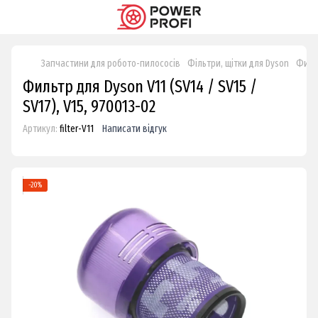
Запчастини для робото-пилососів
Фільтри, щітки для Dyson
Фильт
Фильтр для Dyson V11 (SV14 / SV15 /
SV17), V15, 970013-02
Артикул:
filter-V11
Написати відгук
−20%