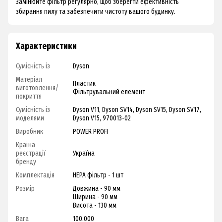
Замінюйте фільтр регулярно, щоб зберегти ефективність
збирання пилу та забезпечити чистоту вашого будинку.
Характеристики
Сумісність із
Dyson
Матеріал
Пластик
виготовлення/
Фільтрувальний елемент
покриття
Сумісність із
Dyson V11
,
Dyson SV14
,
Dyson SV15
,
Dyson SV17
,
моделями
Dyson V15
,
970013-02
Виробник
POWER PROFI
Країна
реєстрації
Україна
бренду
Комплектація
HEPA фільтр - 1 шт
Розмір
Довжина - 90 мм
Ширина - 90 мм
Висота - 130 мм
Вага
100.000