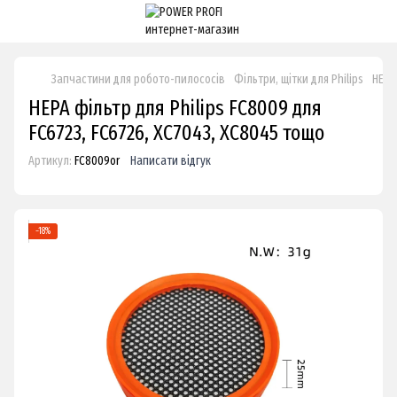
Запчастини для робото-пилососів
Фільтри, щітки для Philips
HEPA
HEPA фільтр для Philips FC8009 для
FC6723, FC6726, XC7043, XC8045 тощо
Артикул:
FC8009or
Написати відгук
−18%