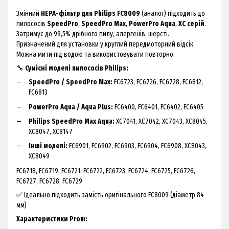
Змінний
HEPA-фільтр для Philips FC8009
(аналог) підходить до
пилососів
SpeedPro
,
SpeedPro Max
,
PowerPro Aqua
,
XC серій
.
Затримує до 99,5% дрібного пилу, алергенів, шерсті.
Призначений для установки у круглий передмоторний відсік.
Можна мити під водою та використовувати повторно.
🔧
Сумісні моделі пилососів Philips:
SpeedPro / SpeedPro Max:
FC6723, FC6726, FC6728, FC6812,
FC6813
PowerPro Aqua / Aqua Plus:
FC6400, FC6401, FC6402, FC6405
Philips SpeedPro Max Aqua:
XC7041, XC7042, XC7043, XC8045,
XC8047, XC8147
Інші моделі:
FC6901, FC6902, FC6903, FC6904, FC6908, XC8043,
XC8049
FC6718, FC6719, FC6721, FC6722, FC6723, FC6724, FC6725, FC6726,
FC6727, FC6728, FC6729
✅ Ідеально підходить замість оригінального FC8009 (діаметр 84
мм)
Характеристики Prom: