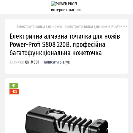
Електроточилки для ножів
Електроточилки для ножів POWER PROFI
Електрична алмазна точилка для ножів
Power-Profi S808 220В, професійна
багатофункціональна ножеточка
Артикул:
QN-M801
Написати відгук
ХІТ
−12%