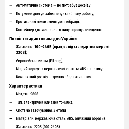
Автоматична система — не потребує досвіду;
Потужний двигун забезпечує стабільну роботу;
Протиковзкі ніжки зменшують вібрацію;
Контейнер для металевого пилу спрощує очищення.
Повністю адаптована для України
Живлення:
100–240В (працює від стандартної мережі
220В)
;
Європейська вилка (EU plug);
Міцний корпус із нержавіючої сталі та ABS-пластику;
Компактний розмір — зручно зберігати на кухні.
Характеристики
Модель: S808
Тип: електрична алмазна точилка
Система заточування: 3 етапи
Матеріали: нержавіюча сталь, ABS, алмазний абразив
Живлення: 220В (100–240В)