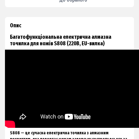
Опис
Багатофункціональна електрична алмазна
точилка для ножів S808 (220В, EU-вилка)
S808 — це сучасна електрична точилка з алмазним