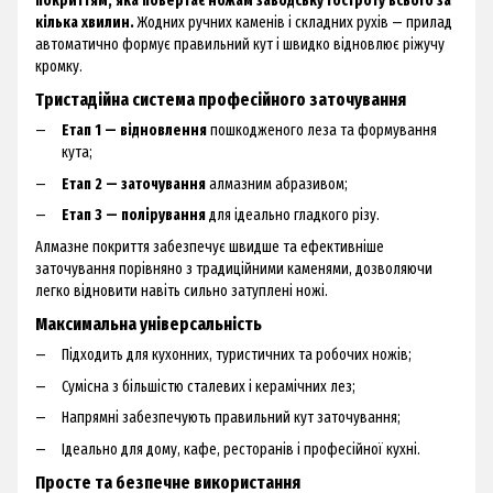
покриттям, яка повертає ножам заводську гостроту всього за
кілька хвилин.
Жодних ручних каменів і складних рухів — прилад
автоматично формує правильний кут і швидко відновлює ріжучу
кромку.
Тристадійна система професійного заточування
Етап 1 — відновлення
пошкодженого леза та формування
кута;
Етап 2 — заточування
алмазним абразивом;
Етап 3 — полірування
для ідеально гладкого різу.
Алмазне покриття забезпечує швидше та ефективніше
заточування порівняно з традиційними каменями, дозволяючи
легко відновити навіть сильно затуплені ножі.
Максимальна універсальність
Підходить для кухонних, туристичних та робочих ножів;
Сумісна з більшістю сталевих і керамічних лез;
Напрямні забезпечують правильний кут заточування;
Ідеально для дому, кафе, ресторанів і професійної кухні.
Просте та безпечне використання