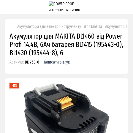
Акумулятори для електроінструменту
Для Makita
Акумулятор для M
Акумулятор для MAKITA BL1460 від Power
Profi 14.4В, 6Ач батарея BL1415 (195443-0),
BL1430 (195444-8), 6
Артикул:
BL1460-6
Написати відгук
−15%