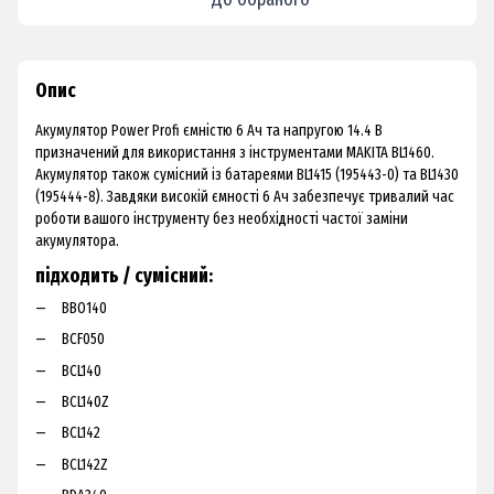
Опис
Акумулятор Power Profi ємністю 6 Ач та напругою 14.4 В
призначений для використання з інструментами MAKITA BL1460.
Акумулятор також сумісний із батареями BL1415 (195443-0) та BL1430
(195444-8). Завдяки високій ємності 6 Ач забезпечує тривалий час
роботи вашого інструменту без необхідності частої заміни
акумулятора.
підходить / сумісний:
BBO140
BCF050
BCL140
BCL140Z
BCL142
BCL142Z