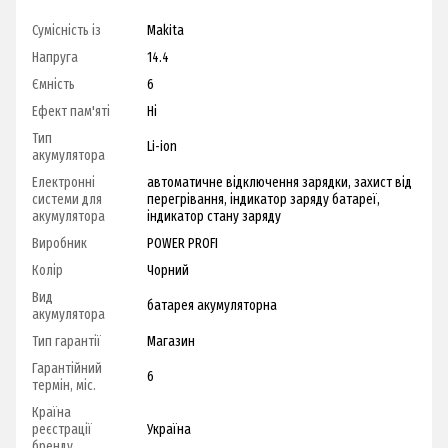
Сумісність із
Makita
Напруга
14.4
Ємність
6
Ефект пам'яті
Ні
Тип
Li-ion
акумулятора
Електронні
автоматичне відключення зарядки
,
захист від
системи для
перегрівання
,
індикатор заряду батареї
,
акумулятора
індикатор стану заряду
Виробник
POWER PROFI
Колір
Чорний
Вид
батарея акумуляторна
акумулятора
Тип гарантії
Магазин
Гарантійний
6
термін, міс.
Країна
реєстрації
Україна
бренду