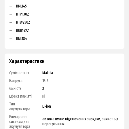
BML145
BTP130Z
BTW250Z
BUB142Z
BML184
Характеристики
Сумісність із
Makita
Напруга
14.4
Ємність
3
Ефект пам'яті
Ні
Тип
Li-ion
акумулятора
Електронні
автоматичне відключення зарядки
,
захист від
системи для
перегрівання
акумулятора