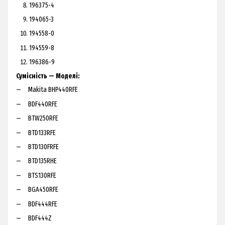
196375-4
194065-3
194558-0
194559-8
196386-9
Сумісність — Моделі:
Makita BHP440RFE
BDF440RFE
BTW250RFE
BTD133RFE
BTD130FRFE
BTD135RHE
BTS130RFE
BGA450RFE
BDF444RFE
BDF444Z