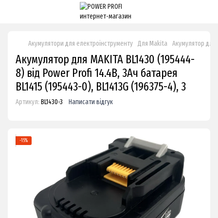
Акумулятори для електроінструменту
Для Makita
Акумулятор для M
Акумулятор для MAKITA BL1430 (195444-
8) від Power Profi 14.4В, 3Ач батарея
BL1415 (195443-0), BL1413G (196375-4), 3
Артикул:
BL1430-3
Написати відгук
−15%